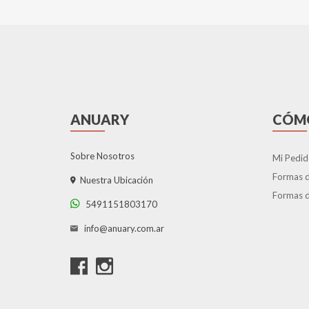
ANUARY
CÓM
Sobre Nosotros
Mi Pedid
Formas 
Nuestra Ubicación
Formas d
5491151803170
info@anuary.com.ar