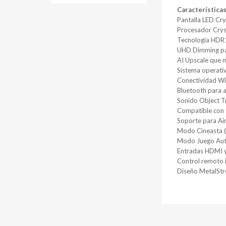
Características
Pantalla LED Cr
Procesador Crys
Tecnología HDR1
UHD Dimming par
AI Upscale que 
Sistema operati
Conectividad Wi
Bluetooth para a
Sonido Object Tr
Compatible con
Soporte para Ai
Modo Cineasta 
Modo Juego Aut
Entradas HDMI 
Control remoto 
Diseño MetalStr