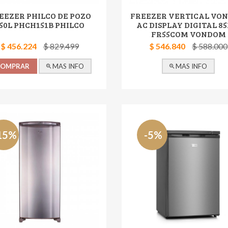
EEZER PHILCO DE POZO
FREEZER VERTICAL VO
50L PHCH151B PHILCO
AC DISPLAY DIGITAL 85
FR55COM VONDOM
$ 456.224
$ 829.499
$ 546.840
$ 588.000
COMPRAR
MAS INFO
MAS INFO
15%
-5%