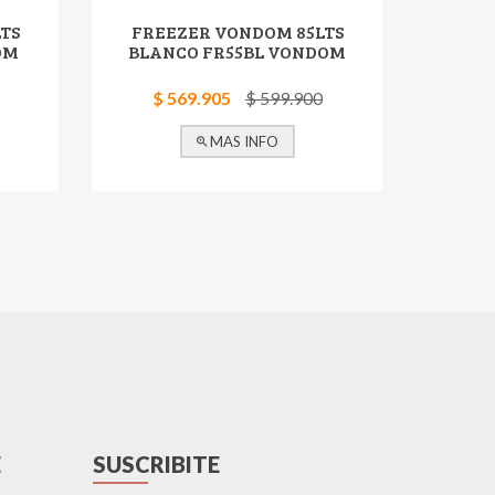
TS
FREEZER VONDOM 85LTS
OM
BLANCO FR55BL VONDOM
$ 569.905
$ 599.900
MAS INFO
E
SUSCRIBITE