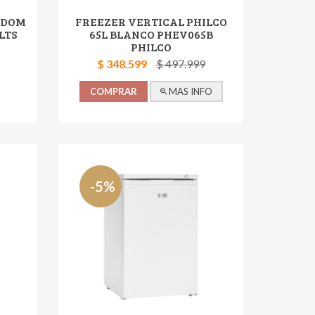
NDOM
FREEZER VERTICAL PHILCO
LTS
65L BLANCO PHEV065B
PHILCO
$ 348.599
$ 497.999
COMPRAR
MAS INFO
-5%