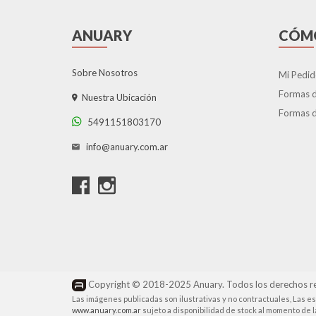
ANUARY
CÓM
Sobre Nosotros
Mi Pedid
Formas 
Nuestra Ubicación
Formas d
5491151803170
info@anuary.com.ar
Copyright © 2018-2025 Anuary. Todos los derechos r
Las imágenes publicadas son ilustrativas y no contractuales, Las es
www.anuary.com.ar
sujeto a disponibilidad de stock al momento de l