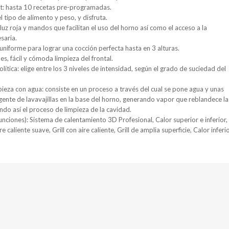
: hasta 10 recetas pre-programadas.
l tipo de alimento y peso, y disfruta.
luz roja y mandos que facilitan el uso del horno así como el acceso a la
esaria.
 uniforme para lograr una cocción perfecta hasta en 3 alturas.
s, fácil y cómoda limpieza del frontal.
lítica: elige entre los 3 niveles de intensidad, según el grado de suciedad del
pieza con agua: consiste en un proceso a través del cual se pone agua y unas
gente de lavavajillas en la base del horno, generando vapor que reblandece la
ando así el proceso de limpieza de la cavidad.
funciones): Sistema de calentamiento 3D Profesional, Calor superior e inferior,
e caliente suave, Grill con aire caliente, Grill de amplia superficie, Calor inferio