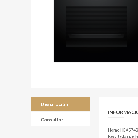
Descripción
INFORMACI
Consultas
Horno HBA574BB
Resultados perfe