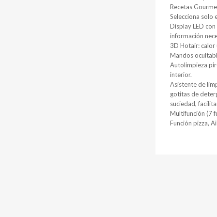
Recetas Gourmet
Selecciona solo e
Display LED con 
información nec
3D Hotair: calor
Mandos ocultable
Autolimpieza piro
interior.
Asistente de lim
gotitas de deter
suciedad, facilit
Multifunción (7 
Función pizza, Air