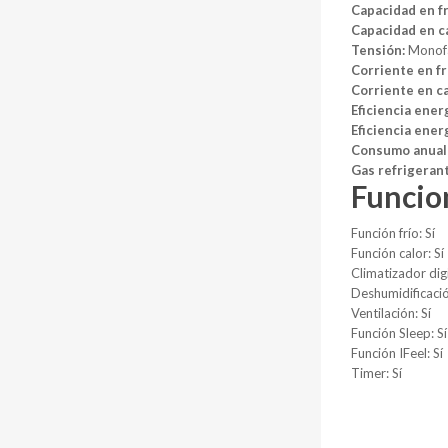
Capacidad en fr
Capacidad en ca
Tensión:
Monofá
Corriente en fr
Corriente en ca
Eficiencia energ
Eficiencia ener
Consumo anual 
Gas refrigeran
Funcio
Función frío: Sí
Función calor: Sí
Climatizador digi
Deshumidificació
Ventilación: Sí
Función Sleep: Sí
Función IFeel: Sí
Timer: Sí