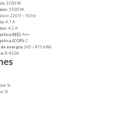
ío:
3100 W
lor:
3500 W
sico 220 V – 50 Hz
ío:
4.7 A
lor:
4.5 A
ética (IEE):
A++
gética (COP):
C
de energía:
245 / 475 kWh
te:
R‑410A
nes
tal: Sí
n: Sí