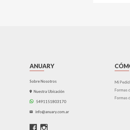
ANUARY
CÓM
Sobre Nosotros
Mi Pedid
Formas 
Nuestra Ubicación
Formas d
5491151803170
info@anuary.com.ar